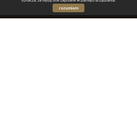
oznacza, że będą one zapisane w pamięci urządzenia.
rozumiem
Biuro Nieruchomości G.B.I.
- Edyta Nowak-Sieńko
biuro@gbi.nieruchomosci.pl
, tel. 504 504 523, 33 482
72 72
Mieszkania
(44 oferty)