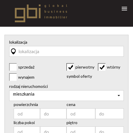
START
lokalizacja
O FIRMIE
USŁUGI
NIERUCHOMOŚCI
sprzedaż
pierwotny
wtórny
ZAMIESZKAJ W OŚWIĘCIMIU
symbol oferty
wynajem
BLOG
rodzaj nieruchomości
mieszkania
KONTAKT
powierzchnia
cena
KREDYTY
liczba pokoi
piętro